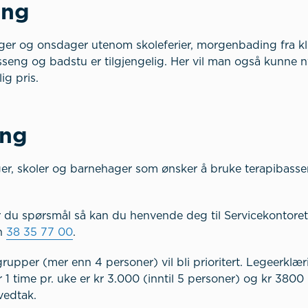
ing
er og onsdager utenom skoleferier, morgenbading fra kl.
sseng og badstu er tilgjengelig. Her vil man også kunne n
ig pris.
eng
ger, skoler og barnehager som ønsker å bruke terapibass
r du spørsmål så kan du henvende deg til Servicekontoret
on
38 35 77 00
.
per (mer enn 4 personer) vil bli prioritert. Legeerklær
 1 time pr. uke er kr 3.000 (inntil 5 personer) og kr 3800
vedtak.