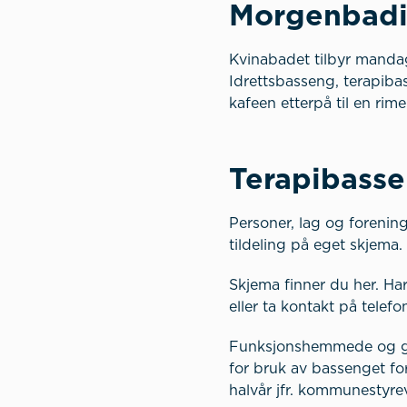
Morgenbad
Kvinabadet tilbyr mandag
Idrettsbasseng, terapiba
kafeen etterpå til en rimel
Terapibass
Personer, lag og forenin
tildeling på eget skjema.
Skjema finner du her. Ha
eller ta kontakt på telef
Funksjonshemmede og grup
for bruk av bassenget for
halvår jfr. kommunestyre